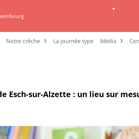
Luxembourg
Notre crèche
La journée type
Média
Con
e Esch-sur-Alzette : un lieu sur me