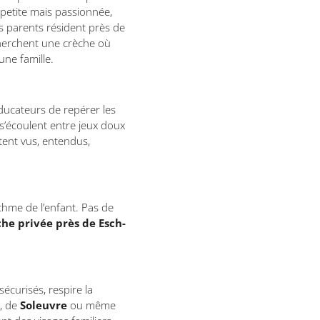
 petite mais passionnée,
es parents résident près de
erchent une crèche où
 une famille.
ucateurs de repérer les
s’écoulent entre jeux doux
tent vus, entendus,
ythme de l’enfant. Pas de
che privée près de Esch-
écurisés, respire la
h, de
Soleuvre
ou même