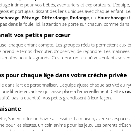
efuge intime pour vos bébés, aventuriers et explorateurs. L’équipe,
eois et portugais, tissant des liens uniques avec chaque enfant. L
scharage
,
Pétange
,
Differdange
,
Rodange
, ou
Hautcharage
ch
 pas dans la foule. Ici, l’attention se porte sur chacun, comme dans
nnaît vos petits par cœur
use, chaque enfant compte. Les groupes réduits permettent aux éd
pe prend le temps d’écouter, d’observer, de répondre. Les matinées 
fis malins pour les grands. C’est donc un lieu où vos enfants se sen
lés pour chaque âge dans votre crèche privée
le dans l’art de personnaliser. L’équipe ajuste chaque activité au r
e une liberté encadrée qui laisse place à l’émerveillement. Cette
crè
alité, pas la quantité. Vos petits grandissent à leur façon.
aisante
tte, Sanem offre un havre accessible. La maison, avec ses espaces s
alme pour les siestes, un coin animé pour les jeux. Les parents d’Esc