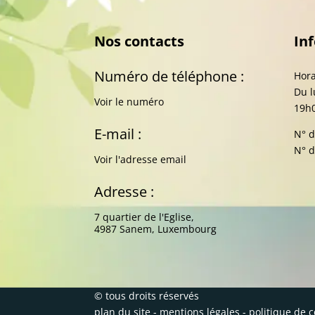
Nos contacts
In
Numéro de téléphone :
Hora
Du l
Voir le numéro
19h
E-mail :
N° d
N° d
Voir l'adresse email
Adresse :
7 quartier de l'Eglise,
4987 Sanem, Luxembourg
© tous droits réservés
plan du site
-
mentions légales
-
politique de c