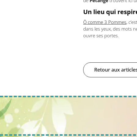
de
Pétange
trouvent ici 
Un lieu qui respir
Ô comme 3 Pommes
, c’e
dans les yeux, des mots ne
ouvre ses portes.
Retour aux article