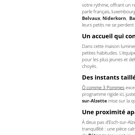
votre rythme, offrant un r
parle français, luxembourg
Belvaux
,
Niderkorn
,
Ba
leurs petits ne se perdent
Un accueil qui co
Dans cette maison lumine
petites habitudes. L’équi
pour les plus jeunes et dé
choyés.
Des instants tail
Ô comme 3 Pommes
excel
programme rigide ici, just
sur-Alzette
mise sur la qu
Une proximité ap
À deux pas d’Esch-sur-Alze
tranquillité : une pièce c