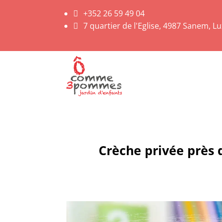
+352 26 59 49 04

7 quartier de l'Eglise, 4987 Sanem, 

Crèche privée près d